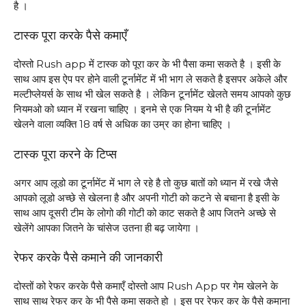
है ।
टास्क पूरा करके पैसे कमाएँ
दोस्तो Rush app में टास्क को पूरा कर के भी पैसा कमा सकते है । इसी के
साथ आप इस ऐप पर होने वाली टूर्नामेंट में भी भाग ले सकते है इसपर अकेले और
मल्टीप्लेयर्स के साथ भी खेल सकते है । लेकिन टूर्नामेंट खेलते समय आपको कुछ
नियमओ को ध्यान में रखना चाहिए । इनमे से एक नियम ये भी है की टूर्नामेंट
खेलने वाला व्यक्ति 18 वर्ष से अधिक का उम्र का होना चाहिए ।
टास्क पूरा करने के टिप्स
अगर आप लूडो का टूर्नामेंट में भाग ले रहे है तो कुछ बातों को ध्यान में रखे जैसे
आपको लूडो अच्छे से खेलना है और अपनी गोटी को कटने से बचाना है इसी के
साथ आप दूसरी टीम के लोगो की गोटी को काट सकते है आप जितने अच्छे से
खेलेंगे आपका जितने के चांसेज उतना ही बढ़ जायेगा ।
रेफर करके पैसे कमाने की जानकारी
दोस्तों को रेफर करके पैसे कमाएँ
दोस्तो आप Rush App पर गेम खेलने के
साथ साथ रेफर कर के भी पैसे कमा सकते हो । इस पर रेफर कर के पैसे कमाना