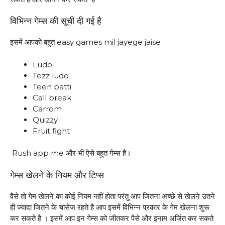
विभिन्न गेम्स की सूची दी गई है
इसमें आपको बहुत easy games mil jayege jaise
Ludo
Tezz ludo
Teen patti
Call break
Carrom
Quizzy
Fruit fight
Rush app me और भी ऐसे बहुत गेम्स है।
गेम्स खेलने के नियम और टिप्स
वैसे तो गेम खेलने का कोई नियम नहीं होता परंतु आप जितना अच्छे से खेलने उतने
ही ज्यादा जितने के चांसेज रहते है आप इसमें विभिन्न प्रकार के गेम खेलना शुरू
कर सकते है । इसमें आप इन गेम्स को जीतकर पैसे और इनाम अर्जित कर सकते