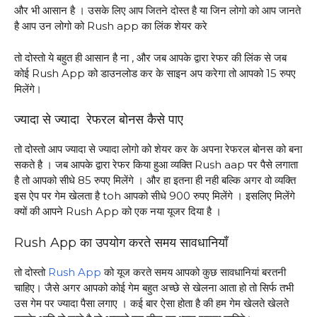
और भी आसान है । उसके लिए आप जितने दोस्त है या जिन लोगो को आप जानते
है आप उन लोगो को Rush app का लिंक शेयर करे
तो दोस्तो ये बहुत ही आसान है ना , और जब आपके द्वारा रेफर की लिंक से जब
कोई Rush App को डाउनलोड कर के साइन अप करेगा तो आपको 15 रुपए
मिलेंगे।
ज्यादा से ज्यादा रेफरल बोनस कैसे पाए
तो दोस्तो आप ज्यादा से ज्यादा लोगो को शेयर कर के अपना रेफरल बोनस को बना
सकते है । जब आपके द्वारा रेफर किया हुआ व्यक्ति Rush aap पर पैसे लगाता
है तो आपको सीधे 85 रुपए मिलेंगे । और हा इतना ही नही बल्कि अगर वो व्यक्ति
इस ऐप पर गेम खेलता है toh आपको सीधे 900 रुपए मिलेंगे । इसलिए मिलेंगे
क्यों की आपने Rush App को एक नया यूजर दिया है ।
Rush App का उपयोग करते समय सावधानियाँ
तो दोस्तो
Rush App
को यूज करते समय आपको कुछ सावधानियां बरतनी
चाहिए। जैसे अगर आपको कोई गेम बहुत अच्छे से खेलना आता हो तो सिर्फ तभी
उस गेम पर ज्यादा पैसा लगाए । कई बार ऐसा होता है की हम गेम खेलते खेलते