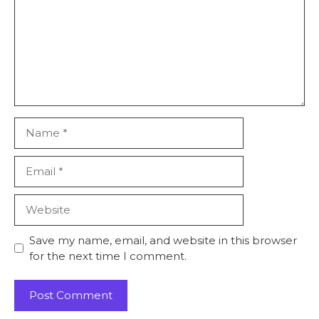
Name
Email
Website
Save my name, email, and website in this browser
for the next time I comment.