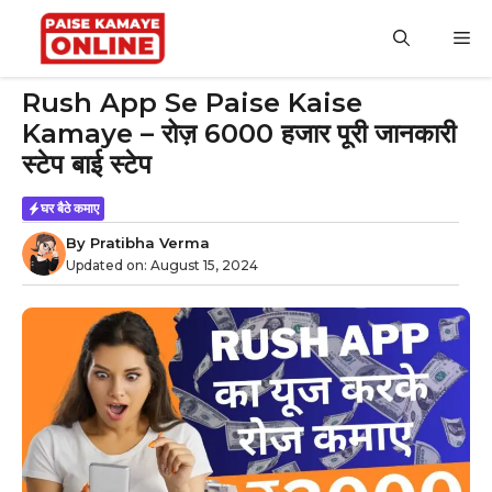
Skip
to
M
content
Rush App Se Paise Kaise
Kamaye – रोज़ 6000 हजार पूरी जानकारी
स्टेप बाई स्टेप
घर बैठे कमाए
By
Pratibha Verma
Updated on:
August 15, 2024