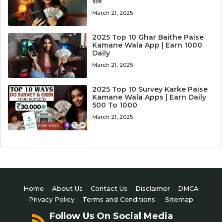
रोज
March 21, 2025
2025 Top 10 Ghar Baithe Paise
Kamane Wala App | Earn 1000
Daily
March 21, 2025
2025 Top 10 Survey Karke Paise
Kamane Wala Apps | Earn Daily
500 To 1000
March 21, 2025
Home
About Us
Contact Us
Disclaimer
DMCA
Privacy Policy
Terms and Conditions
Sitemap
Follow Us On Social Media