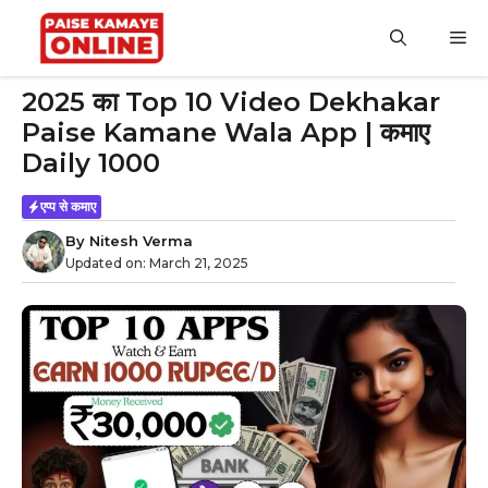
Skip
to
M
content
2025 का Top 10 Video Dekhakar
Paise Kamane Wala App | कमाए
Daily 1000
एप्प से कमाए
By
Nitesh Verma
Updated on:
March 21, 2025