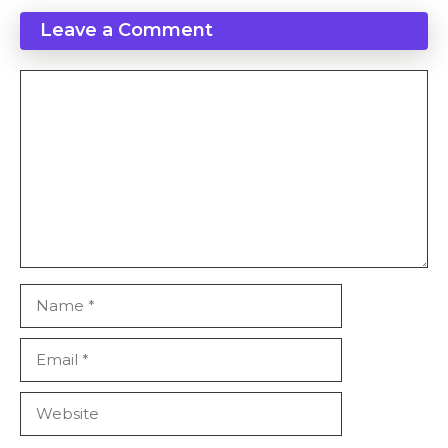
Leave a Comment
Comment
Name
Email
Website