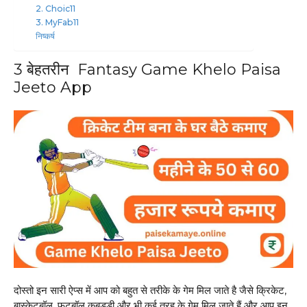
2. Choic11
3. MyFab11
निष्कर्ष
3 बेहतरीन Fantasy Game Khelo Paisa
Jeeto App
दोस्तो इन सारी ऐप्स में आप को बहुत से तरीके के गेम मिल जाते है जैसे क्रिकेट,
बास्केटबॉल, फुटबॉल कबड्डी और भी कई तरह के गेम मिल जाते हैं और आप इन