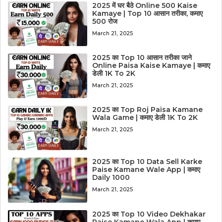
2025 में घर बैठे Online 500 Kaise
Kamaye | Top 10 आसान तरीका, कमाए
500 रोज
March 21, 2025
2025 का Top 10 आसान तरीका जाने
Online Paisa Kaise Kamaye | कमाए
डेली 1K To 2K
March 21, 2025
2025 का Top Roj Paisa Kamane
Wala Game | कमाए डेली 1K To 2K
March 21, 2025
2025 का Top 10 Data Sell Karke
Paise Kamane Wale App | कमाए
Daily 1000
March 21, 2025
2025 का Top 10 Video Dekhakar
Paise Kamane Wala App | कमाए