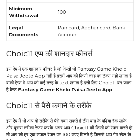
Minimum
100₹
Withdrawal
Legal
Pan card, Aadhar card, Bank
Documents
Account
Choic11 एप्प की शानदार फीचर्स
इस ऐप में एक शानदार फीचर है जो किसी भी Fantasy Game Khelo
Paisa Jeeto App नही है इसमें आप को किसी तरह का टैक्स नहीं लगता है
बाकी ऐप्स में आप को कई तरह के text लगता है इसी लिए Choic11 बन जाता
है बेस्ट
Fantasy Game Khelo Paisa Jeeto App
Choic11 से पैसे कमाने के तरीके
इस ऐप में भी आप दो तरीके से पैसे कमा सकते है टीम बना के बढ़िया रैंक लाके
और दूसरा तरीका रेफर करके अगर आप Choic11 की किसी को रेफर करते हो
तो आप को हर एक सफल रेफर पर 100₹ रुपए मिलते है जिससे आप गेम खेल के